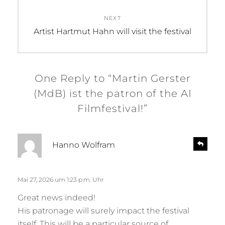
NEXT
Next
Artist Hartmut Hahn will visit the festival
post:
One Reply to “Martin Gerster
(MdB) ist the patron of the AI
Filmfestival!”
s
R
Hanno Wolfram
e
a
p
g
l
t
Mai 27, 2026 um 1:23 p.m. Uhr
y
:
Great news indeed!
His patronage will surely impact the festival
itself. This will be a particular source of