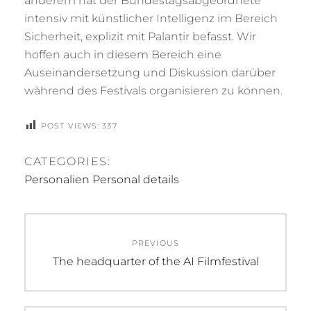
anderem hat der Bundestagsabgeordnete
intensiv mit künstlicher Intelligenz im Bereich
Sicherheit, explizit mit Palantir befasst. Wir
hoffen auch in diesem Bereich eine
Auseinandersetzung und Diskussion darüber
während des Festivals organisieren zu können.
POST VIEWS:
337
CATEGORIES:
Personalien Personal details
Beitragsnavigation
PREVIOUS
Previous
The headquarter of the AI Filmfestival
post: