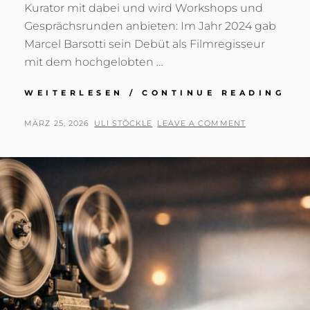
Kurator mit dabei und wird Workshops und
Gesprächsrunden anbieten: Im Jahr 2024 gab
Marcel Barsotti sein Debüt als Filmregisseur
mit dem hochgelobten …
KU
WEITERLESEN / CONTINUE READING
MA
BA
POSTED
BY
MÄRZ 25, 2026
ULI STÖCKLE
LEAVE A COMMENT
ON