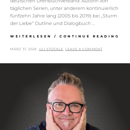
deutschen Drehbuchverband: Autorin von
täglichen Serien, unter anderem kontinuierlich
fünfzehn Jahre lang (2005 bis 2019) bei „Sturm
der Liebe“ Outline und Dialogbuch …
JU
WEITERLESEN / CONTINUE READING
MIT
SAB
POSTED
BY
MÄRZ 31, 2026
ULI STÖCKLE
LEAVE A COMMENT
BA
ON